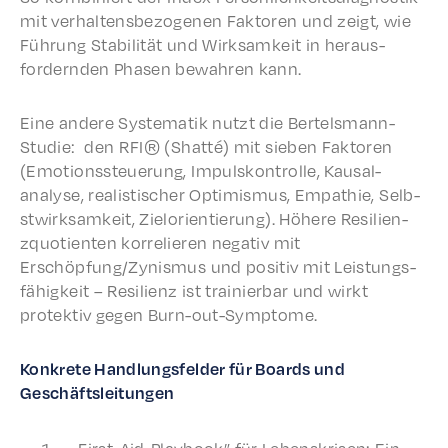
mit verhal­tens­be­zo­ge­nen Faktoren und zeigt, wie
Führung Stabil­ität und Wirk­samkeit in heraus­
fordern­den Phasen bewahren kann.
Eine andere System­atik nutzt die Bertels­mann-
Studie: den RFI® (Shat­té) mit sieben Faktoren
(Emotion­ss­teuerung, Impul­skon­trolle, Kausal­
analyse, real­is­tis­ch­er Opti­mis­mus, Empathie, Selb­
st­wirk­samkeit, Zielo­ri­en­tierung). Höhere Resilien­
zquo­tien­ten korre­lieren nega­tiv mit
Erschöpfung/Zynismus und posi­tiv mit Leis­tungs­
fähigkeit – Resilienz ist trainier­bar und wirkt
protek­tiv gegen Burn-out-Symptome.
Konkrete Hand­lungs­felder für Boards und
Geschäftsleitungen