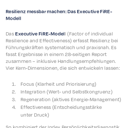
Resilienz mess­bar machen: Das Exec­u­tive FiRE-
Modell
Das
Exec­u­tive FiRE-Model
l (Factor of indi­vid­ual
Resilience and Effec­tive­ness) erfasst Resilienz bei
Führungskräften system­a­tisch und prax­is­nah. Es
fasst Ergeb­nisse in einem 28-seit­i­gen Report
zusam­men – inklu­sive Hand­lungsempfehlun­gen.
Vier Kern-Dimen­sio­nen, die sich entwick­eln lassen:
Focus (Klarheit und Priorisierung)
Inte­gra­tion (Wert- und Selbstkongruenz)
Regen­er­a­tion (aktives Energie-Management)
Effec­tive­ness (Entschei­dungsstärke
unter Druck)
So kombiniert der Index Persön­lichkeits­di­ag­nos­tik