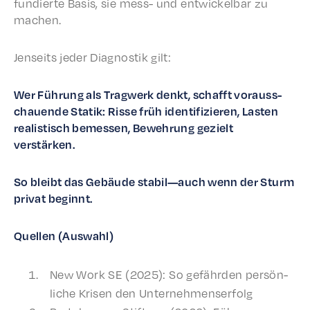
fundierte Basis, sie mess- und entwick­el­bar zu
machen.
Jenseits jeder Diag­nos­tik gilt:
Wer Führung als Trag­w­erk denkt, schafft vorauss­
chauende Statik: Risse früh iden­ti­fizieren, Lasten
real­is­tisch bemessen, Bewehrung gezielt
verstärken.
So bleibt das Gebäude stabil—auch wenn der Sturm
privat beginnt.
Quellen (Auswahl)
New Work SE (2025): So gefährden persön­
liche Krisen den Unternehmenserfolg