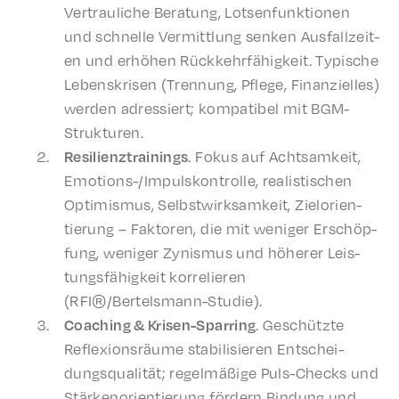
Vertrauliche Beratung, Lotsen­funk­tio­nen
und schnelle Vermit­tlung senken Ausfal­lzeit­
en und erhöhen Rück­kehrfähigkeit. Typis­che
Leben­skrisen (Tren­nung, Pflege, Finanzielles)
werden adressiert; kompat­i­bel mit BGM-
Strukturen.
Resilien­z­train­ings
. Fokus auf Acht­samkeit,
Emotions-/Impul­skon­trolle, real­is­tis­chen
Opti­mis­mus, Selb­st­wirk­samkeit, Zielo­ri­en­
tierung – Faktoren, die mit weniger Erschöp­
fung, weniger Zynis­mus und höher­er Leis­
tungs­fähigkeit korre­lieren
(RFI®/Bertelsmann-Studie).
Coach­ing & Krisen-Spar­ring
. Geschützte
Reflex­ion­sräume stabil­isieren Entschei­
dungsqual­ität; regelmäßige Puls-Checks und
Stärkenori­en­tierung fördern Bindung und