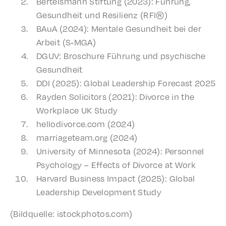
Bertels­mann Stiftung (2023): Führung,
Gesund­heit und Resilienz (RFI®)
BAuA (2024): Mentale Gesund­heit bei der
Arbeit (S‑MGA)
DGUV: Broschure Führung und psychis­che
Gesundheit
DDI (2025): Glob­al Lead­er­ship Fore­cast 2025
Rayden Solic­i­tors (2021): Divorce in the
Work­place UK Study
hellodivorce.com (2024)
marriageteam.org (2024)
Univer­si­ty of Minneso­ta (2024): Person­nel
Psychol­o­gy – Effects of Divorce at Work
Harvard Busi­ness Impact (2025): Glob­al
Lead­er­ship Devel­op­ment Study
(Bildquelle: istockphotos.com)