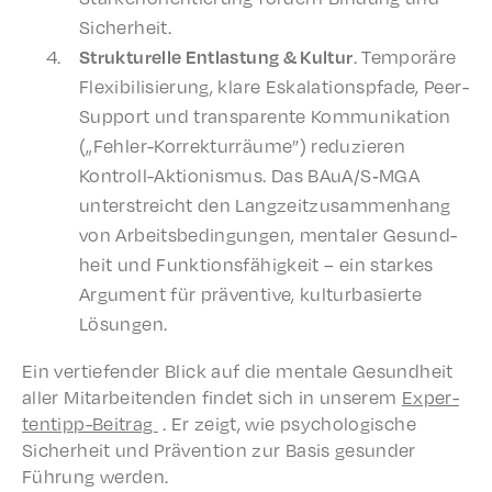
Sicherheit.
Struk­turelle Entlas­tung & Kultur
. Temporäre
Flex­i­bil­isierung, klare Eskala­tion­sp­fade, Peer-
Support und trans­par­ente Kommu­nika­tion
(„Fehler-Korrek­tur­räume”) reduzieren
Kontroll-Aktion­is­mus. Das BAuA/S‑MGA
unter­stre­icht den Langzeitzusam­men­hang
von Arbeits­be­din­gun­gen, mentaler Gesund­
heit und Funk­tions­fähigkeit – ein starkes
Argu­ment für präven­tive, kultur­basierte
Lösungen.
Ein vertiefend­er Blick auf die mentale Gesund­heit
aller Mitar­bei­t­en­den find­et sich in unserem
Exper­
ten­tipp-Beitrag
. Er zeigt, wie psychol­o­gis­che
Sicher­heit und Präven­tion zur Basis gesun­der
Führung werden.