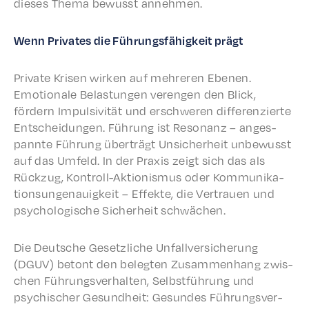
dieses Thema bewusst annehmen.
Wenn Privates die Führungs­fähigkeit prägt
Private Krisen wirken auf mehreren Ebenen.
Emotionale Belas­tun­gen veren­gen den Blick,
fördern Impul­siv­ität und erschw­eren differen­zierte
Entschei­dun­gen. Führung ist Reso­nanz – anges­
pan­nte Führung überträgt Unsicher­heit unbe­wusst
auf das Umfeld. In der Prax­is zeigt sich das als
Rück­zug, Kontroll-Aktion­is­mus oder Kommu­nika­
tion­sun­ge­nauigkeit – Effek­te, die Vertrauen und
psychol­o­gis­che Sicher­heit schwächen.
Die Deutsche Geset­zliche Unfal­lver­sicherung
(DGUV) betont den belegten Zusam­men­hang zwis­
chen Führungsver­hal­ten, Selb­st­führung und
psychis­ch­er Gesund­heit: Gesun­des Führungsver­