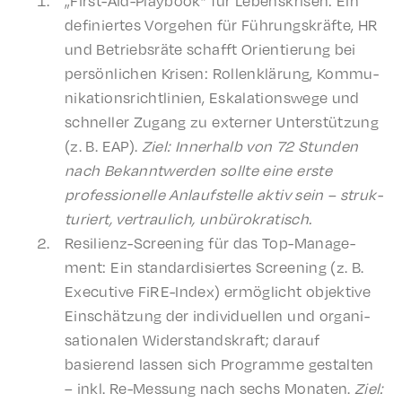
„First-Aid-Play­book” für Leben­skrisen: Ein
definiertes Vorge­hen für Führungskräfte, HR
und Betrieb­sräte schafft Orien­tierung bei
persön­lichen Krisen: Rollen­klärung, Kommu­
nika­tion­srichtlin­ien, Eskala­tion­swege und
schneller Zugang zu extern­er Unter­stützung
(z. B. EAP).
Ziel: Inner­halb von 72 Stun­den
nach Bekan­ntwer­den sollte eine erste
profes­sionelle Anlauf­stelle aktiv sein – struk­
turi­ert, vertraulich, unbürokratisch.
Resilienz-Screen­ing für das Top-Manage­
ment: Ein stan­dar­d­isiertes Screen­ing (z. B.
Exec­u­tive FiRE-Index) ermöglicht objek­tive
Einschätzung der indi­vidu­ellen und organ­i­
sa­tionalen Wider­stand­skraft; darauf
basierend lassen sich Programme gestal­ten
– inkl. Re-Messung nach sechs Monat­en.
Ziel: