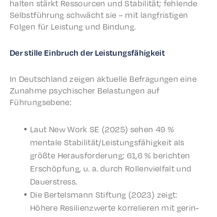
hal­ten stärkt Ressourcen und Stabil­ität; fehlende
Selb­st­führung schwächt sie – mit langfristi­gen
Folgen für Leis­tung und Bindung.
Der stille Einbruch der Leistungsfähigkeit
In Deutsch­land zeigen aktuelle Befra­gun­gen eine
Zunahme psychis­ch­er Belas­tun­gen auf
Führungsebene:
Laut New Work SE (2025) sehen 49 %
mentale Stabilität/Leistungsfähigkeit als
größte Heraus­forderung; 61,6 % bericht­en
Erschöp­fung, u. a. durch Rollen­vielfalt und
Dauerstress.
Die Bertels­mann Stiftung (2023) zeigt:
Höhere Resilien­zw­erte korre­lieren mit gerin­