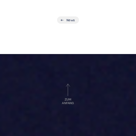
News
ZUM
ANFANG