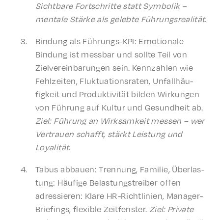
Sicht­bare Fortschritte statt Symbo­l­ik –
mentale Stärke als gelebte Führungsrealität.
Bindung als Führungs-KPI: Emotionale
Bindung ist mess­bar und sollte Teil von
Zielvere­in­barun­gen sein. Kenn­zahlen wie
Fehlzeit­en, Fluk­tu­a­tion­srat­en, Unfall­häu­
figkeit und Produk­tiv­ität bilden Wirkun­gen
von Führung auf Kultur und Gesund­heit ab.
Ziel: Führung an Wirk­samkeit messen – wer
Vertrauen schafft, stärkt Leis­tung und
Loyalität.
Tabus abbauen: Tren­nung, Fami­lie, Über­las­
tung: Häufige Belas­tungstreiber offen
adressieren: Klare HR-Richtlin­ien, Manag­er-
Brief­in­gs, flex­i­ble Zeit­fen­ster.
Ziel: Private