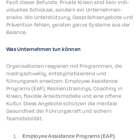
Fazit dieser Befunde: Private Krisen sind kein indi­
vidu­elles Schick­sal, sondern ein Unternehmen­
srisiko. Wo Unter­stützung, Gespräch­sange­bote und
Präven­tion fehlen, gerat­en ganze Systeme aus der
Balance.
Was Unternehmen tun können
Organ­i­sa­tio­nen reagieren mit Program­men, die
niedrigschwellig, entstig­ma­tisierend und
führungsnah anset­zen: Employ­ee Assis­tance
Programs (EAP), Resilien­z­train­ings, Coach­ing in
Krisen, flex­i­ble Arbeitsmod­elle und eine offene
Kultur. Diese Ange­bote schützen die mentale
Gesund­heit der Führungskraft und sich­ern
Teamstabilität.
Employ­ee Assis­tance Programs (EAP)
.