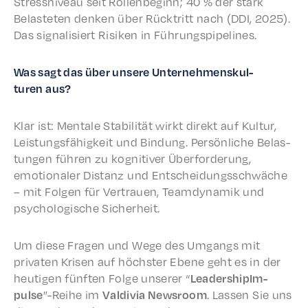
Stress­niveau seit Rollen­be­ginn; 40 % der stark
Belasteten denken über Rück­tritt nach (DDI, 2025).
Das signal­isiert Risiken in Führungspipelines.
Was sagt das über unsere Unternehmen­skul­
turen aus?
Klar ist: Mentale Stabil­ität wirkt direkt auf Kultur,
Leis­tungs­fähigkeit und Bindung. Persön­liche Belas­
tun­gen führen zu kogni­tiv­er Über­forderung,
emotionaler Distanz und Entschei­dungss­chwäche
– mit Folgen für Vertrauen, Team­dy­namik und
psychol­o­gis­che Sicherheit.
Um diese Fragen und Wege des Umgangs mit
privat­en Krisen auf höch­ster Ebene geht es in der
heuti­gen fünften Folge unser­er “
Lead­er­ship­Im­
pulse
”-Reihe im
Valdivia News­room
. Lassen Sie uns