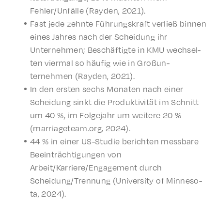
Fehler/Unfälle (Rayden, 2021).
Fast jede zehnte Führungskraft verließ binnen
eines Jahres nach der Schei­dung ihr
Unternehmen; Beschäftigte in KMU wech­sel­
ten vier­mal so häufig wie in Großun­
ternehmen (Rayden, 2021).
In den ersten sechs Monat­en nach einer
Schei­dung sinkt die Produk­tiv­ität im Schnitt
um 40 %, im Folge­jahr um weit­ere 20 %
(marriageteam.org, 2024).
44 % in einer US-Studie bericht­en mess­bare
Beein­träch­ti­gun­gen von
Arbeit/Karriere/Engagement durch
Scheidung/Trennung (Univer­si­ty of Minneso­
ta, 2024).