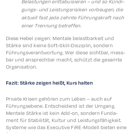
Belas­tun­gen enttabuisieren – und so Kündi­
gungs- und Leis­tungsrisiken vorbeu­gen, die
aktuell fast jede zehnte Führungskraft nach
einer Tren­nung betreffen.
Diese Hebel zeigen: Mentale belast­barkeit und
Stärke sind keine Soft-Skill-Diszi­plin, sondern
Führungsver­ant­wor­tung. Wer diese sicht­bar, mess­
bar und ansprech­bar macht, schützt die gesamte
Organisation.
Fazit: Stärke zeigen heißt, Kurs halten
Private Krisen gehören zum Leben – auch auf
Führungsebene. Entschei­dend ist der Umgang.
Mentale Stärke ist kein Add-on, sondern Funda­
ment für Stabil­ität, Kultur und Leis­tungs­fähigkeit.
Systeme wie das Exec­u­tive FiRE-Modell bieten eine