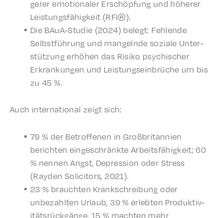
ger­er emotionaler Erschöp­fung und höher­er
Leis­tungs­fähigkeit (RFI®).
Die BAuA-Studie (2024) belegt: Fehlende
Selb­st­führung und mangel­nde soziale Unter­
stützung erhöhen das Risiko psychis­ch­er
Erkrankun­gen und Leis­tung­sein­brüche um bis
zu 45 %.
Auch inter­na­tion­al zeigt sich:
79 % der Betrof­fe­nen in Großbri­tan­nien
bericht­en eingeschränk­te Arbeits­fähigkeit; 60
% nennen Angst, Depres­sion oder Stress
(Rayden Solic­i­tors, 2021).
23 % braucht­en Krankschrei­bung oder
unbezahlten Urlaub, 39 % erlebten Produk­tiv­
ität­srück­gänge, 15 % macht­en mehr