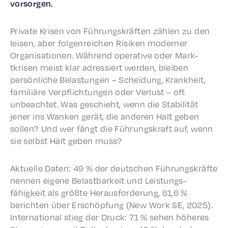
vorsorgen.
Private Krisen von Führungskräften zählen zu den
leisen, aber folgen­re­ichen Risiken modern­er
Organ­i­sa­tio­nen. Während oper­a­tive oder Mark­
tkrisen meist klar adressiert werden, bleiben
persön­liche Belas­tun­gen – Schei­dung, Krankheit,
famil­iäre Verpflich­tun­gen oder Verlust – oft
unbeachtet. Was geschieht, wenn die Stabil­ität
jener ins Wanken gerät, die anderen Halt geben
sollen? Und wer fängt die Führungskraft auf, wenn
sie selb­st Halt geben muss?
Aktuelle Daten: 49 % der deutschen Führungskräfte
nennen eigene Belast­barkeit und Leis­tungs­
fähigkeit als größte Heraus­forderung, 61,6 %
bericht­en über Erschöp­fung (New Work SE, 2025).
Inter­na­tion­al stieg der Druck: 71 % sehen höheres