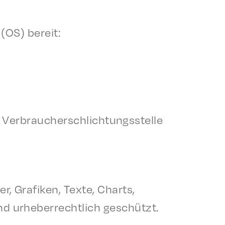
(OS) bere­it:
er Verbrauch­er­schlich­tungsstelle
er, Grafiken, Texte, Charts,
d urhe­ber­rechtlich geschützt.