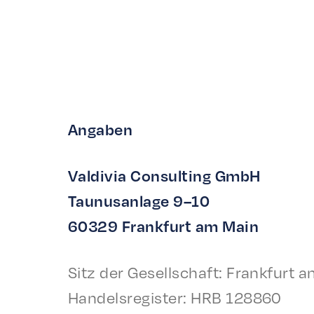
Angaben
Valdivia Consult­ing GmbH
Taunu­san­lage 9–10
60329 Frank­furt am Main
Sitz der Gesellschaft: Frank­furt 
Handel­sreg­is­ter: HRB 128860