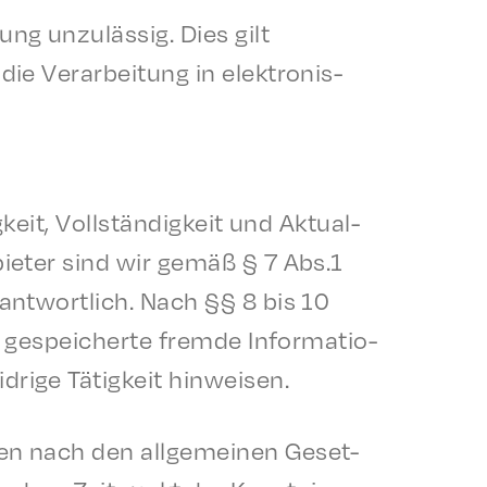
ng unzuläs­sig. Dies gilt
ie Verar­beitung in elek­tro­n­is­
keit, Voll­ständigkeit und Aktu­al­
i­eter sind wir gemäß § 7 Abs.1
ant­wortlich. Nach §§ 8 bis 10
r gespe­icherte fremde Infor­ma­tio­
rige Tätigkeit hinweisen.
­nen nach den allge­meinen Geset­