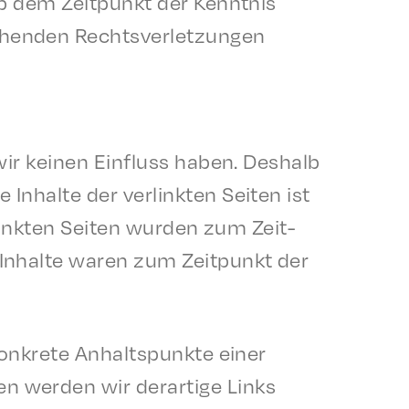
b dem Zeit­punkt der Kennt­nis
hen­den Rechtsver­let­zun­gen
 wir keinen Einfluss haben. Deshalb
nhalte der verlink­ten Seit­en ist
link­ten Seit­en wurden zum Zeit­
 Inhalte waren zum Zeit­punkt der
konkrete Anhalt­spunk­te einer
en werden wir derar­tige Links