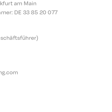
nk­furt am Main
um­mer: DE 33 85 20 077
schäfts­führer)
ing.com