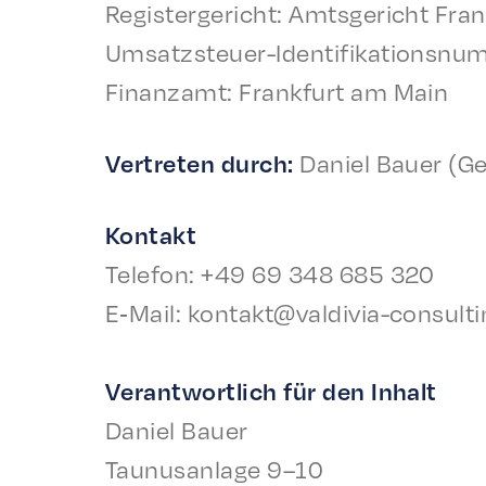
Regis­terg­ericht: Amts­gericht Fra
Umsatzs­teuer-Iden­ti­fika­tion­sn
Finan­zamt: Frank­furt am Main
Vertreten durch:
Daniel Bauer (Ge
Kontakt
Tele­fon: +49 69 348 685 320
E‑Mail: kontakt@valdivia-consult
Verant­wortlich für den Inhalt
Daniel Bauer
Taunu­san­lage 9–10