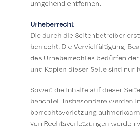
umge­hend entfernen.
Urhe­ber­recht
Die durch die Seit­en­be­treiber e
ber­recht. Die Vervielfäl­ti­gung, B
des Urhe­ber­recht­es bedür­fen de
und Kopi­en dieser Seite sind nur 
Soweit die Inhalte auf dieser Seit
beachtet. Insbeson­dere werden Inha
ber­rechtsver­let­zung aufmerk­sa
von Rechtsver­let­zun­gen werden w