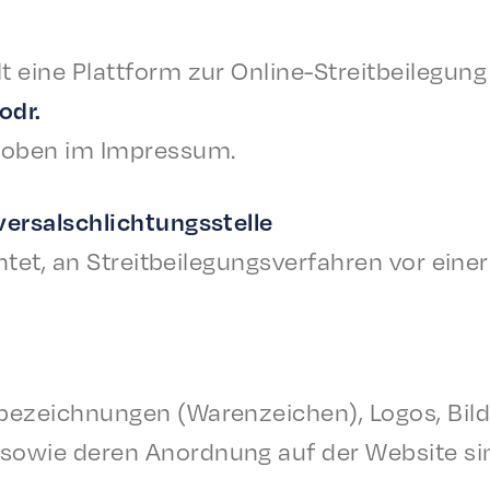
eine Plat­tform zur Online-Stre­it­bei­le­gung 
odr.
e oben im Impressum.
niversalschlichtungsstelle
htet, an Stre­it­bei­le­gungsver­fahren vor ein
eze­ich­nun­gen (Waren­ze­ichen), Logos, Bild
sowie deren Anord­nung auf der Website sin