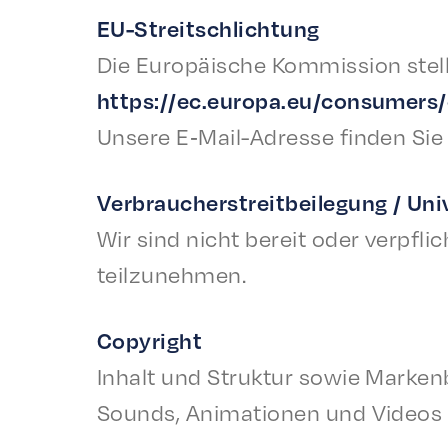
EU-Stre­itschlich­tung
Die Europäis­che Kommis­sion stellt 
https://ec.europa.eu/consumers/
Unsere E‑Mail-Adresse find­en Si
Verbrauch­er­stre­it­bei­le­gung / U
Wir sind nicht bere­it oder verpflic
teilzunehmen.
Copy­right
Inhalt und Struk­tur sowie Marken­b
Sounds, Anima­tio­nen und Videos 