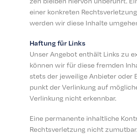
zen bleiben hier­von unberührt. Ei
einer konkreten Rechtsver­let­zun
werden wir diese Inhalte umge­he
Haftung für Links
Unser Ange­bot enthält Links zu ex
können wir für diese frem­den Inha
stets der jeweilige Anbi­eter oder 
punkt der Verlinkung auf mögliche
Verlinkung nicht erkennbar.
Eine perma­nente inhaltliche Kontro
Rechtsver­let­zung nicht zumut­bar