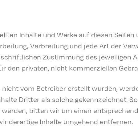
rstell­ten Inhalte und Werke auf diesen Seit­
ear­beitung, Verbre­itung und jede Art der Ver
r schriftlichen Zustim­mung des jeweili­gen 
für den privat­en, nicht kommerziellen Gebr
e nicht vom Betreiber erstellt wurden, werden
lte Drit­ter als solche gekennze­ich­net. Sol
m werden, bitten wir um einen entsprechen­
ir derar­tige Inhalte umge­hend entfernen.