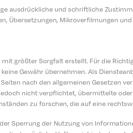
e ausdrück­liche und schriftliche Zustim­mu
en, Über­set­zun­gen, Mikrover­fil­mungen und d
mit größter Sorgfalt erstellt. Für die Richtig
h keine Gewähr übernehmen. Als Dien­stean­b
Seit­en nach den allge­meinen Geset­zen ver
 jedoch nicht verpflichtet, über­mit­telte ode
än­den zu forschen, die auf eine rechtswid
oder Sper­rung der Nutzung von Infor­ma­tio