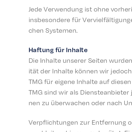
Jede Verwen­dung ist ohne vorherig
insbeson­dere für Vervielfäl­ti­gun­g
chen Systemen.
Haftung für Inhalte
Die Inhalte unser­er Seit­en wurden 
ität der Inhalte können wir jedoc
TMG für eigene Inhalte auf diesen 
TMG sind wir als Dien­stean­bi­eter
nen zu überwachen oder nach Umst
Verpflich­tun­gen zur Entfer­nung 