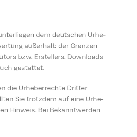
en unter­liegen dem deutschen Urhe­
w­er­tung außer­halb der Gren­zen
Autors bzw. Erstellers. Down­loads
auch gestattet.
 die Urhe­ber­rechte Drit­ter
l­ten Sie trotz­dem auf eine Urhe­
den Hinweis. Bei Bekan­ntwer­den