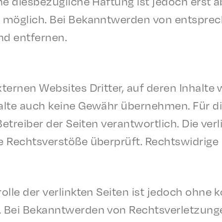
ne dies­bezügliche Haftung ist jedoch erst a
g möglich. Bei Bekan­ntwer­den von entsprec
nd entfernen.
ter­nen Websites Drit­ter, auf deren Inhalte
lte auch keine Gewähr übernehmen. Für die I
Betreiber der Seit­en verant­wortlich. Die ver
 Rechtsver­stöße über­prüft. Rechtswidrige
lle der verlink­ten Seit­en ist jedoch ohne 
. Bei Bekan­ntwer­den von Rechtsver­let­zun­g