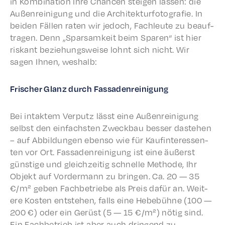
in Kombi­na­tion Ihre Chan­cen steigen lassen: die
Außen­reini­gung und die Architek­tur­fo­tografie. In
beiden Fällen raten wir jedoch, Fach­leute zu beauf­
tra­gen. Denn „Sparsamkeit beim Sparen“ ist hier
riskant beziehungsweise lohnt sich nicht. Wir
sagen Ihnen, weshalb:
Frisch­er Glanz durch Fassadenreinigung
Bei intak­tem Verputz lässt eine Außen­reini­gung
selb­st den einfach­sten Zweck­bau bess­er daste­hen
– auf Abbil­dun­gen eben­so wie für Kaufin­ter­essen­
ten vor Ort. Fassaden­reini­gung ist eine äußerst
günstige und gleichzeit­ig schnelle Meth­ode, Ihr
Objekt auf Vorder­mann zu brin­gen. Ca. 20 — 35
€/m² geben Fach­be­triebe als Preis dafür an. Weit­
ere Kosten entste­hen, falls eine Hebe­bühne (100 —
200 €) oder ein Gerüst (5 — 15 €/m²) nötig sind.
Ein Fach­be­trieb ist aber auch drin­gend zu