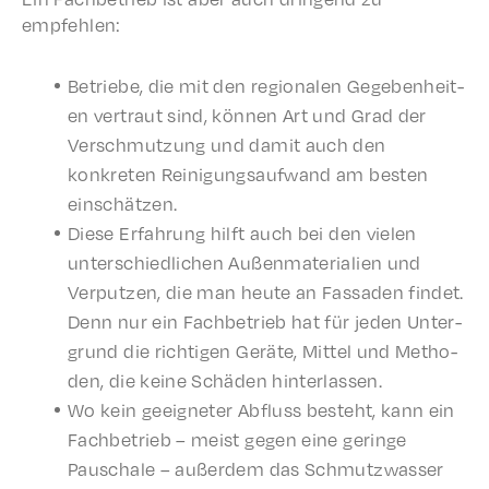
empfehlen:
Betriebe, die mit den regionalen Gegeben­heit­
en vertraut sind, können Art und Grad der
Verschmutzung und damit auch den
konkreten Reini­gungsaufwand am besten
einschätzen.
Diese Erfahrung hilft auch bei den vielen
unter­schiedlichen Außen­ma­te­ri­alien und
Verputzen, die man heute an Fassaden find­et.
Denn nur ein Fach­be­trieb hat für jeden Unter­
grund die richti­gen Geräte, Mittel und Meth­o­
d­en, die keine Schä­den hinterlassen.
Wo kein geeigneter Abfluss beste­ht, kann ein
Fach­be­trieb – meist gegen eine geringe
Pauschale – außer­dem das Schmutzwass­er