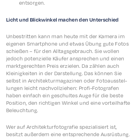
entsorgen.
Licht und Blick­winkel machen den Unterschied
Unbe­strit­ten kann man heute mit der Kamera im
eige­nen Smart­phone und etwas Übung gute Fotos
schießen – für den Allt­ags­ge­brauch. Sie wollen
jedoch poten­zielle Käufer ansprechen und einen
mark­t­gerecht­en Preis erzie­len. Da zählen auch
Kleinigkeit­en in der Darstel­lung. Das können Sie
selb­st in Architek­tur­magazi­nen oder Fotoausstel­
lun­gen leicht nachvol­lziehen: Profi-Fotografen
haben einfach ein geschultes Auge für die beste
Posi­tion, den richti­gen Winkel und eine vorteil­hafte
Beleuchtung.
Wer auf Architek­tur­fo­tografie spezial­isiert ist,
besitzt außer­dem eine entsprechende Ausrüs­tung.