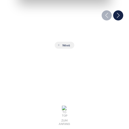
News
ZUM
ANFANG