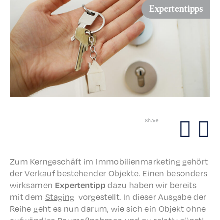
Expertentipps
Share
Zum Kerngeschäft im Immo­bilien­mar­ket­ing gehört
der Verkauf beste­hen­der Objek­te. Einen beson­ders
wirk­samen
Exper­ten­tipp
dazu haben wir bere­its
mit dem
Stag­ing
vorgestellt. In dieser Ausgabe der
Reihe geht es nun darum, wie sich ein Objekt ohne