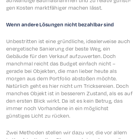
aufwändi­ge Baumaß­nah­men und zu rela­tiv günsti­
gen Kosten mark­t­fähiger machen lässt.
Wenn andere Lösun­gen nicht bezahlbar sind
Unbe­strit­ten ist eine gründliche, ideal­er­weise auch
ener­getis­che Sanierung der beste Weg, ein
Gebäude für den Verkauf aufzuw­erten. Doch
manch­mal reicht das Budget einfach nicht –
gerade bei Objek­ten, die man lieber heute als
morgen aus dem Port­fo­lio abstoßen möchte.
Natür­lich geht es hier nicht um Trick­sereien. Doch
manch­es Objekt ist in besserem Zustand, als es auf
den ersten Blick wirkt. Da ist es kein Betrug, das
immer noch Vorhan­dene in ein möglichst
günstiges Licht zu rücken.
Zwei Meth­o­d­en stellen wir dazu vor, die vor allem