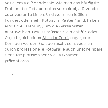
Vor allem weiß er oder sie, wie man das häufig­ste
Prob­lem bei Gebäude­fo­tos vermei­det, stürzende
oder verz­er­rte Linien. Und wenn schließlich
hundert oder mehr Fotos „im Kasten“ sind, haben
Profis die Erfahrung, um die wirk­sam­sten
auszuwählen. Gewiss müssen Sie nicht für jedes
Objekt gleich einen
Star der Zunft
engagieren.
Dennoch werden Sie über­rascht sein, wie sich
durch profes­sionelle Fotografie auch unschein­bare
Gebäude plöt­zlich sehr viel wirk­samer
präsentieren.