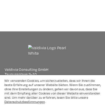
Valdivia Consulting GmbH
Taunusanlage 9–10
60329 Frankfurt am Main
Wir verwenden Cookies, um sicherzustellen, dass wir Ihnen die
beste Erfahrung auf unserer Website bieten. Wenn Sie zustimmen,
ohne Ihre Einstellungen zu ändern, gehen wir davon aus, dass Sie
Impressum
mit dem Empfang aller Cookies von dieser Website einverstanden
sind. Um mehr darüber zu erfahren, lesen Sie bitte unsere
Datenschutz
Datenschutzbestimmungen
.