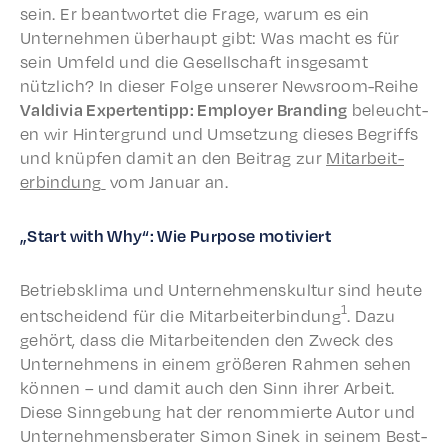
sein. Er beant­wortet die Frage, warum es ein
Unternehmen über­haupt gibt: Was macht es für
sein Umfeld und die Gesellschaft insge­samt
nützlich? In dieser Folge unser­er News­room-Reihe
Valdivia Exper­ten­tipp: Employ­er Brand­ing
beleucht­
en wir Hinter­grund und Umset­zung dieses Begriffs
und knüpfen damit an den Beitrag zur
Mitar­beit­
erbindung
vom Janu­ar an.
„Start with Why“: Wie Purpose motiviert
Betrieb­skli­ma und Unternehmen­skul­tur sind heute
1
entschei­dend für die Mitar­beit­erbindung
. Dazu
gehört, dass die Mitar­bei­t­en­den den Zweck des
Unternehmens in einem größeren Rahmen sehen
können – und damit auch den Sinn ihrer Arbeit.
Diese Sinnge­bung hat der renom­mierte Autor und
Unternehmens­ber­ater Simon Sinek in seinem Best­