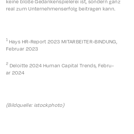
keine bloße Gedanken­spiel­erei ist, sondern ganz
real zum Unternehmenser­folg beitra­gen kann.
1
Hays HR-Report 2023 MITARBEITER-BINDUNG,
Febru­ar 2023
2
Deloitte 2024 Human Capi­tal Trends, Febru­
ar 2024
(Bildquelle: istock­pho­to)