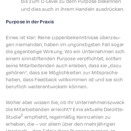
bis zum C‑Level zu dem Purpose beken­nen
und dies auch in ihrem Handeln ausdrücken.
Purpose in der Praxis
Eines ist klar: Reine Lippen­beken­nt­nisse überzeu­
gen nieman­den, haben im ungün­stig­sten Fall sogar
die gegen­teilige Wirkung. Wo ein Unternehmen sich
einem sinns­tif­ten­den Purpose verpflichtet, soll­ten
seine Mitar­bei­t­en­den auch erleben, dass sie „dazu
gehören“, dass sie Möglichkeit­en zur Mitsprache
haben, dass Feed­back willkom­men ist und sie sich
beru­flich weit­er­en­twick­eln können.
Woher aber wissen Sie, ob Ihr Unternehmen­szweck
die Mitar­bei­t­en­den erre­icht? Eine aktuelle Deloitte-
2
Studie
empfiehlt, regelmäßig Kenn­zahlen zu
erheben, die – vor allem über den mehrjähri­gen
Vergle­ich – den Erfolg Ihres Purpose messen. In