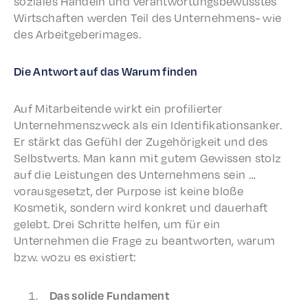
soziales Handeln und verant­wor­tungs­be­wusstes
Wirtschaften werden Teil des Unternehmens- wie
des Arbeitgeberimages.
Die Antwort auf das Warum finden
Auf Mitar­bei­t­ende wirkt ein profil­iert­er
Unternehmen­szweck als ein Iden­ti­fika­tion­sanker.
Er stärkt das Gefühl der Zuge­hörigkeit und des
Selb­st­werts. Man kann mit gutem Gewis­sen stolz
auf die Leis­tun­gen des Unternehmens sein …
voraus­ge­set­zt, der Purpose ist keine bloße
Kosmetik, sondern wird konkret und dauer­haft
gelebt. Drei Schritte helfen, um für ein
Unternehmen die Frage zu beant­worten, warum
bzw. wozu es existiert:
Das solide Fundament