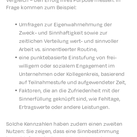
Frage kommen zum Beispiel:
Umfra­gen zur Eigen­wahrnehmung der
Zweck- und Sinnhaftigkeit sowie zur
zeitlichen Verteilung wert- und sinnvoller
Arbeit vs. sinnentleert­er Routine,
eine punk­te­basierte Einstu­fung von frei­
willigem oder sozialem Engage­ment im
Unternehmen oder Kolle­genkreis, basierend
auf Teil­nahmestufe und aufgewen­de­ter Zeit,
Faktoren, die an die Zufrieden­heit mit der
Sinner­fül­lung geknüpft sind, wie Fehlt­age,
Ertragswerte oder andere Leistungen.
Solche Kenn­zahlen haben zudem einen zweit­en
Nutzen: Sie zeigen, dass eine Sinnbes­tim­mung