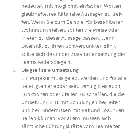
bedeutet, mit möglichst einfachen Worten
glaub­hafte, real­ität­sna­he Aussagen zu tref­
fen. Wenn Sie zum Beispiel für bezahlbaren
Wohn­raum stehen, soll­ten die Preise oder
Mieten zu dieser Aussage passen. Wenn
Diver­sität zu Ihren Schw­er­punk­ten zählt,
sollte sich das in der Zusam­menset­zung der
Teams widerspiegeln.
Die greif­bare Umsetzung
Ein Purpose muss gelebt werden und für alle
Beteiligten erleb­bar sein. Dazu gilt es auch,
Funk­tio­nen oder Stellen zu schaf­fen, die die
Umset­zung z. B. mit Schu­lun­gen begleit­en
und bei Hindernissen mit Rat und Lösun­gen
helfen können. Vor allem müssen sich
sämtliche Führungskräfte vom Team­leit­er