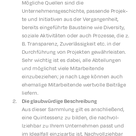
Mögliche Quellen sind die
Unternehmensgeschichte, passende Projek­
te und Initia­tiv­en aus der Vergan­gen­heit,
bere­its einge­führte Bausteine wie Diver­si­ty,
soziale Aktiv­itäten oder auch Prozesse, die z.
B. Trans­parenz, Zuver­läs­sigkeit etc. in der
Durch­führung von Projek­ten gewährleis­ten.
Sehr wichtig ist es dabei, alle Abteilun­gen
und möglichst viele Mitar­bei­t­ende
einzubeziehen; je nach Lage können auch
ehema­lige Mitar­bei­t­ende wertvolle Beiträge
liefern.
Die glaub­würdi­ge Beschreibung
Aus dieser Samm­lung gilt es anschließend,
eine Quin­tes­senz zu bilden, die nachvol­
lziehbar zu Ihrem Unternehmen passt und
im Ideal­fall einzi­gar­tig ist. Nachvol­lziehbar