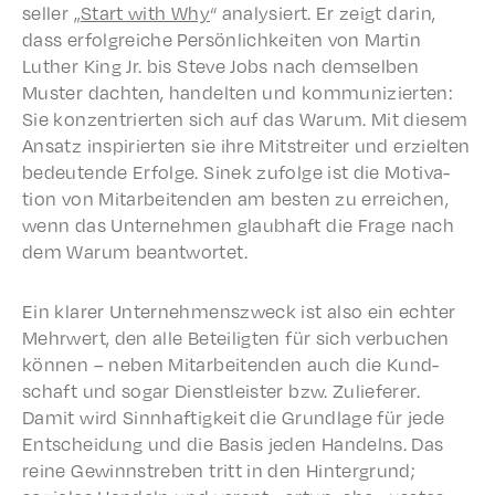
seller „
Start with Why
“ analysiert. Er zeigt darin,
dass erfol­gre­iche Persön­lichkeit­en von Martin
Luther King Jr. bis Steve Jobs nach demsel­ben
Muster dacht­en, handel­ten und kommu­nizierten:
Sie konzen­tri­erten sich auf das Warum. Mit diesem
Ansatz inspiri­erten sie ihre Mitstre­it­er und erziel­ten
bedeu­tende Erfolge. Sinek zufolge ist die Moti­va­
tion von Mitar­bei­t­en­den am besten zu erre­ichen,
wenn das Unternehmen glaub­haft die Frage nach
dem Warum beantwortet.
Ein klar­er Unternehmen­szweck ist also ein echter
Mehrw­ert, den alle Beteiligten für sich verbuchen
können – neben Mitar­bei­t­en­den auch die Kund­
schaft und sogar Dien­stleis­ter bzw. Zulief­er­er.
Damit wird Sinnhaftigkeit die Grund­lage für jede
Entschei­dung und die Basis jeden Handelns. Das
reine Gewinnstreben tritt in den Hinter­grund;