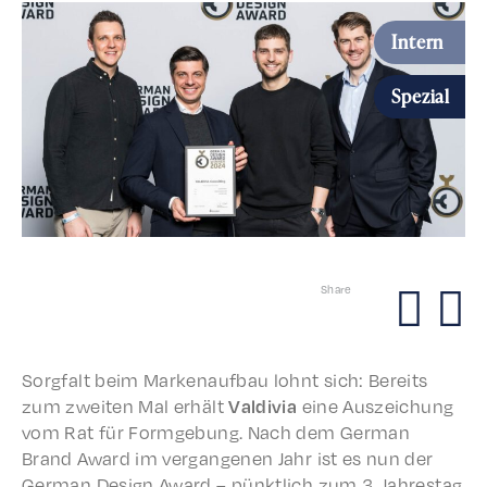
Intern
Spezial
Share
Sorgfalt beim Marke­nauf­bau lohnt sich: Bere­its
zum zweit­en Mal erhält
Valdivia
eine Ausze­ichung
vom Rat für Formge­bung. Nach dem German
Brand Award im vergan­genen Jahr ist es nun der
German Design Award
– pünk­tlich zum 3. Jahrestag