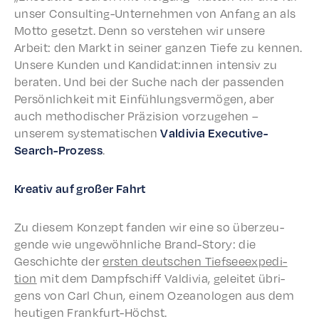
unser Consult­ing-Unternehmen von Anfang an als
Motto geset­zt. Denn so verste­hen wir unsere
Arbeit: den Markt in sein­er ganzen Tiefe zu kennen.
Unsere Kunden und Kandidat:innen inten­siv zu
berat­en. Und bei der Suche nach der passenden
Persön­lichkeit mit Einfüh­lungsver­mö­gen, aber
auch method­is­ch­er Präzi­sion vorzuge­hen –
unserem system­a­tis­chen
Valdivia Exec­u­tive-
Search-Prozess
.
Kreativ auf großer Fahrt
Zu diesem Konzept fanden wir eine so überzeu­
gende wie ungewöhn­liche Brand-Story: die
Geschichte der
ersten deutschen Tief­see­ex­pe­di­
tion
mit dem Dampf­schiff Valdivia, geleit­et übri­
gens von Carl Chun, einem Ozeanolo­gen aus dem
heuti­gen Frankfurt-Höchst.