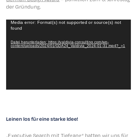
der Gründung.
Video-
Media error: Format(s) not supported or source(s) not
found
Player
Datei herunterladen: https://valdivia-consulting.com/wp-
content/uploads/2024/01/GDA24_Valdivia_2024-01-31.mp4?_=1
Leinen los für eine starke Idee!
„Exec­u­tive Search mit Tief­gang“ hatten wir uns für