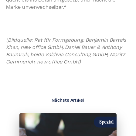
Marke unverwechselbar.“
(Bildquelle: Rat für Formge­bung; Benjamin Bartels
Khan, new office GmbH, Daniel Bauer & Antho­ny
Baum­ruk, beide Valdivia Consult­ing GmbH, Moritz
Gemmerich, new office GmbH)
Nächste Artikel
Spezial