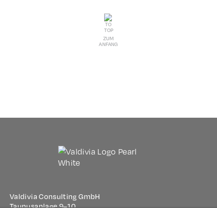
ZUM
ANFANG
Valdivia Consulting GmbH
Taunusanlage 9–10
60329 Frankfurt am Main