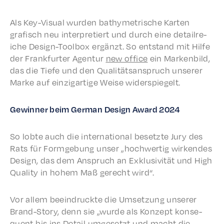
Als Key-Visu­al wurden bathymetrische Karten
grafisch neu inter­pretiert und durch eine detail­re­
iche Design-Tool­box ergänzt. So entstand mit Hilfe
der Frank­furter Agen­tur
new office
ein Marken­bild,
das die Tiefe und den Qual­ität­sanspruch unser­er
Marke auf einzi­gar­tige Weise widerspiegelt.
Gewin­ner beim German Design Award 2024
So lobte auch die inter­na­tion­al beset­zte Jury des
Rats für Formge­bung unser „hochw­er­tig wirk­endes
Design, das dem Anspruch an Exklu­siv­ität und High
Qual­i­ty in hohem Maß gerecht wird“.
Vor allem beein­druck­te die Umset­zung unser­er
Brand-Story, denn sie „wurde als Konzept konse­
quent bis ins Detail umge­set­zt und macht die