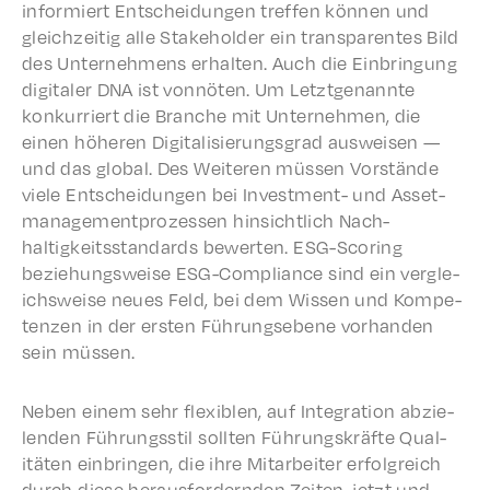
informiert Entschei­dun­gen tref­fen können und
gleichzeit­ig alle Stake­hold­er ein trans­par­entes Bild
des Unternehmens erhal­ten. Auch die Einbringung
digi­taler DNA ist vonnöten. Um Letzt­ge­nan­nte
konkur­ri­ert die Branche mit Unternehmen, die
einen höheren Digi­tal­isierungs­grad ausweisen —
und das glob­al. Des Weit­eren müssen Vorstände
viele Entschei­dun­gen bei Invest­ment- und Asset­
man­age­ment­prozessen hinsichtlich Nach­
haltigkeits­stan­dards bewerten. ESG-Scor­ing
beziehungsweise ESG-Compli­ance sind ein vergle­
ich­sweise neues Feld, bei dem Wissen und Kompe­
ten­zen in der ersten Führungsebene vorhan­den
sein müssen.
Neben einem sehr flex­i­blen, auf Inte­gra­tion abzie­
len­den Führungsstil soll­ten Führungskräfte Qual­
itäten einbrin­gen, die ihre Mitar­beit­er erfol­gre­ich
durch diese heraus­fordern­den Zeit­en, jetzt und