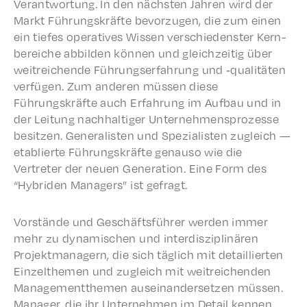
Verant­wor­tung. In den näch­sten Jahren wird der
Markt Führungskräfte bevorzu­gen, die zum einen
ein tiefes oper­a­tives Wissen verschieden­ster Kern­
bere­iche abbilden können und gleichzeit­ig über
weitre­ichende Führungser­fahrung und ‑qual­itäten
verfü­gen. Zum anderen müssen diese
Führungskräfte auch Erfahrung im Aufbau und in
der Leitung nach­haltiger Unternehmen­sprozesse
besitzen. Gener­al­is­ten und Spezial­is­ten zugle­ich —
etablierte Führungskräfte genau­so wie die
Vertreter der neuen Gener­a­tion. Eine Form des
“Hybri­den Managers” ist gefragt.
Vorstände und Geschäfts­führer werden immer
mehr zu dynamis­chen und inter­diszi­plinären
Projek­t­man­agern, die sich täglich mit detail­lierten
Einzelthe­men und zugle­ich mit weitre­ichen­den
Manage­ment­the­men auseinan­der­set­zen müssen.
Manag­er, die ihr Unternehmen im Detail kennen,