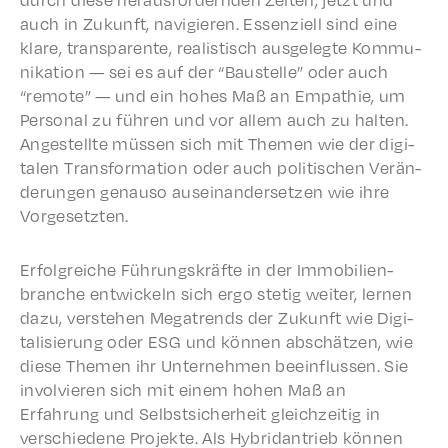
auch in Zukun­ft, navigieren. Essen­ziell sind eine
klare, trans­par­ente, real­is­tisch ausgelegte Kommu­
nika­tion — sei es auf der “Baustelle” oder auch
“remote” — und ein hohes Maß an Empathie, um
Person­al zu führen und vor allem auch zu halten.
Angestellte müssen sich mit Themen wie der digi­
tal­en Trans­for­ma­tion oder auch poli­tis­chen Verän­
derun­gen genau­so auseinan­der­set­zen wie ihre
Vorgesetzten.
Erfol­gre­iche Führungskräfte in der Immo­bilien­
branche entwick­eln sich ergo stetig weit­er, lernen
dazu, verste­hen Mega­trends der Zukun­ft wie Digi­
tal­isierung oder ESG und können abschätzen, wie
diese Themen ihr Unternehmen beein­flussen. Sie
involvieren sich mit einem hohen Maß an
Erfahrung und Selb­st­sicher­heit gleichzeit­ig in
verschiedene Projek­te. Als Hybri­dantrieb können