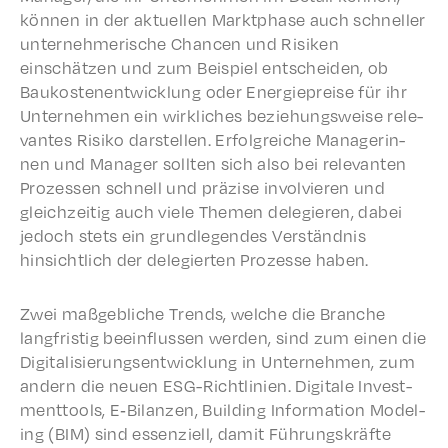
können in der aktuellen Mark­t­phase auch schneller
unternehmerische Chan­cen und Risiken
einschätzen und zum Beispiel entschei­den, ob
Baukoste­nen­twick­lung oder Energiepreise für ihr
Unternehmen ein wirk­lich­es beziehungsweise rele­
vantes Risiko darstellen. Erfol­gre­iche Managerin­
nen und Manag­er soll­ten sich also bei rele­van­ten
Prozessen schnell und präzise involvieren und
gleichzeit­ig auch viele Themen delegieren, dabei
jedoch stets ein grundle­gen­des Verständ­nis
hinsichtlich der delegierten Prozesse haben.
Zwei maßge­bliche Trends, welche die Branche
langfristig beein­flussen werden, sind zum einen die
Digi­tal­isierungsen­twick­lung in Unternehmen, zum
andern die neuen ESG-Richtlin­ien. Digi­tale Invest­
ment­tools, E‑Bilanzen, Build­ing Infor­ma­tion Model­
ing (BIM) sind essen­ziell, damit Führungskräfte