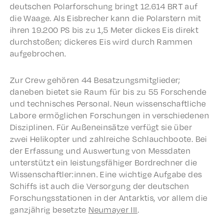
deutschen Polar­forschung bringt 12.614 BRT auf
die Waage. Als Eisbrech­er kann die Polarstern mit
ihren 19.200 PS bis zu 1,5 Meter dick­es Eis direkt
durch­stoßen; dick­eres Eis wird durch Rammen
aufgebrochen.
Zur Crew gehören 44 Besatzungsmit­glieder;
daneben bietet sie Raum für bis zu 55 Forschende
und tech­nis­ches Person­al. Neun wissenschaftliche
Labore ermöglichen Forschun­gen in verschiede­nen
Diszi­plinen. Für Außenein­sätze verfügt sie über
zwei Helikopter und zahlre­iche Schlauch­boote. Bei
der Erfas­sung und Auswer­tung von Mess­dat­en
unter­stützt ein leis­tungs­fähiger Bordrech­n­er die
Wissenschaftler:innen. Eine wichtige Aufgabe des
Schiffs ist auch die Versorgung der deutschen
Forschungssta­tio­nen in der Antark­tis, vor allem die
ganzjährig beset­zte
Neumay­er III
.