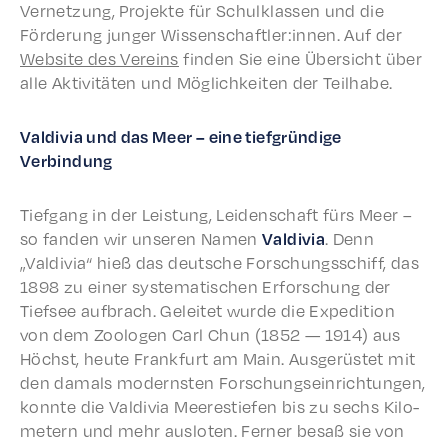
Vernet­zung, Projek­te für Schulk­lassen und die
Förderung junger Wissenschaftler:innen. Auf der
Website des Vere­ins
find­en Sie eine Über­sicht über
alle Aktiv­itäten und Möglichkeit­en der Teilhabe.
Valdivia und das Meer – eine tief­gründi­ge
Verbindung
Tief­gang in der Leis­tung, Leiden­schaft fürs Meer –
so fanden wir unseren Namen
Valdivia
. Denn
„Valdivia“ hieß das deutsche Forschungss­chiff, das
1898 zu einer system­a­tis­chen Erforschung der
Tief­see aufbrach. Geleit­et wurde die Expe­di­tion
von dem Zoolo­gen Carl Chun (1852 — 1914) aus
Höchst, heute Frank­furt am Main. Ausgerüstet mit
den damals modern­sten Forschung­sein­rich­tun­gen,
konnte die Valdivia Meer­estiefen bis zu sechs Kilo­
me­tern und mehr ausloten. Fern­er besaß sie von