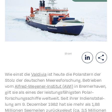
Share
Wie einst die
Valdivia
ist heute die Polarstern der
Stolz der deutschen Meeres­forschung. Betrieben
vom
Alfred-Wegen­er-Insti­tut (AWI)
in Bremer­haven,
gilt sie als eines der leis­tungs­fähig­sten Polar­
forschungss­chiffe weltweit. Seit ihrer Indi­en­st­stel­
lung am 9. Dezem­ber 1982 hat sie mehr als 1,88
Millio­nen Seemeilen zurück­gelegt (ca. 3,5 Millio­nen