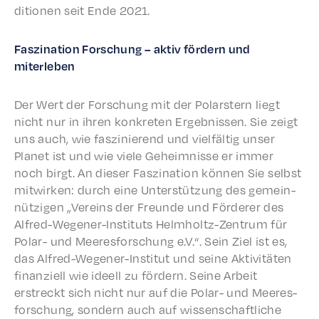
di­tio­nen seit Ende 2021.
Fasz­i­na­tion Forschung – aktiv fördern und
miterleben
Der Wert der Forschung mit der Polarstern liegt
nicht nur in ihren konkreten Ergeb­nis­sen. Sie zeigt
uns auch, wie faszinierend und vielfältig unser
Plan­et ist und wie viele Geheimnisse er immer
noch birgt. An dieser Fasz­i­na­tion können Sie selb­st
mitwirken: durch eine Unter­stützung des gemein­
nützi­gen „Vere­ins der Freunde und Förder­er des
Alfred-Wegen­er-Insti­tuts Helmholtz-Zentrum für
Polar- und Meeres­forschung e.V.“. Sein Ziel ist es,
das Alfred-Wegen­er-Insti­tut und seine Aktiv­itäten
finanziell wie ideell zu fördern. Seine Arbeit
erstreckt sich nicht nur auf die Polar- und Meeres­
forschung, sondern auch auf wissenschaftliche