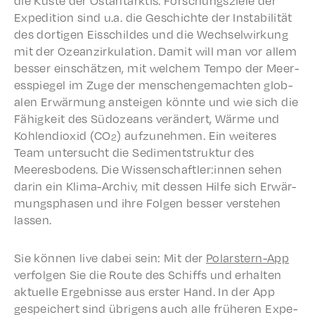
die Küste der Ostan­ta­rk­tis. Forschungsziele der
Expe­di­tion sind u.a. die Geschichte der Insta­bil­ität
des dorti­gen Eiss­childes und die Wech­sel­wirkung
mit der Ozeanzirku­la­tion. Damit will man vor allem
bess­er einschätzen, mit welchem Tempo der Meer­
esspiegel im Zuge der menschengemacht­en glob­
alen Erwär­mung ansteigen könnte und wie sich die
Fähigkeit des Südozeans verän­dert, Wärme und
Kohlen­diox­id (CO
) aufzunehmen. Ein weit­eres
2
Team unter­sucht die Sedi­mentstruk­tur des
Meeres­bo­dens. Die Wissenschaftler:innen sehen
darin ein Klima-Archiv, mit dessen Hilfe sich Erwär­
mungsphasen und ihre Folgen bess­er verste­hen
lassen.
Sie können live dabei sein: Mit der
Polarstern-App
verfol­gen Sie die Route des Schiffs und erhal­ten
aktuelle Ergeb­nisse aus erster Hand. In der App
gespe­ichert sind übri­gens auch alle früheren Expe­