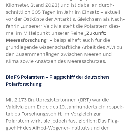
Kilo­me­ter, Stand 2023) und ist dabei an durch­
schnit­tlich 305 Tagen im Jahr im Einsatz – aktuell
vor der Ostküste der Antark­tis. Gleich­sam als Nach­
fahrin „unser­er“ Valdivia steht die Polarstern dies­
mal im Mittelpunkt unser­er Reihe „
Zukun­ft:
Meeres­forschung
“ – beispiel­haft auch für die
grundle­gende wissenschaftliche Arbeit des AWI zu
den Zusam­men­hän­gen zwis­chen Meeren und
Klima sowie Ansätzen des Meeresschutzes.
Die FS Polarstern – Flag­gschiff der deutschen
Polarforschung
Mit 2.176 Brut­toreg­is­ter­ton­nen (BRT) war die
Valdivia zum Ende des 19. Jahrhun­derts ein respek­
ta­bles Forschungss­chiff. Im Vergle­ich zur
Polarstern wirkt sie jedoch fast zier­lich: Das Flag­
gschiff des Alfred-Wegen­er-Insti­tuts und der