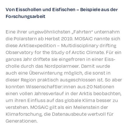
Von Eiss­chollen und Eisfis­chen – Beispiele aus der
Forschungsarbeit
Eine ihrer ungewöhn­lich­sten „Fahrten“ unter­nahm
die Polarstern ab Herb­st 2019. MOSA­iC nannte sich
diese Arkti­s­ex­pe­di­tion – Multi­dis­ci­pli­nary drift­ing
Obser­va­to­ry for the Study of Arctic Climate. Für ein
ganzes Jahr driftete sie einge­froren in einer Eiss­
cholle durch das Nord­po­larmeer. Damit wurde
auch eine Über­win­terung möglich, die sonst in
dieser Region prak­tisch ausgeschlossen ist. So aber
konnten Wissenschaftler:innen aus 20 Natio­nen
einen vollen Jahresver­lauf in der Arktis beobacht­en,
um ihren Einfluss auf das glob­ale Klima bess­er zu
verste­hen. MOSA­iC gilt als ein Meilen­stein der
Klimaforschung, die Date­naus­beute wertvoll für
Generationen.