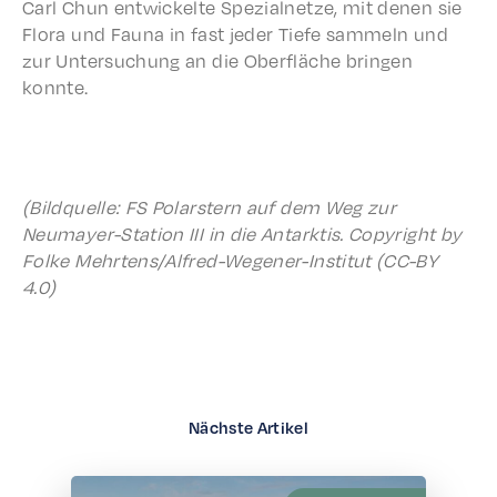
Carl Chun entwick­elte Spezial­net­ze, mit denen sie
Flora und Fauna in fast jeder Tiefe sammeln und
zur Unter­suchung an die Ober­fläche brin­gen
konnte.
(Bildquelle: FS Polarstern auf dem Weg zur
Neumay­er-Station III in die Antark­tis. Copy­right by
Folke Mehrten­s/Al­fred-Wegen­er-Insti­tut (CC-BY
4.0)
Nächste Artikel