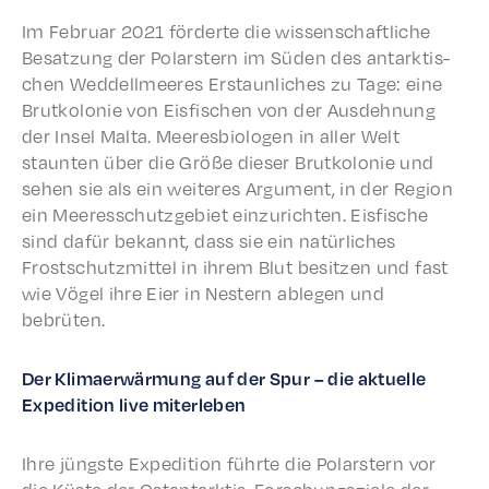
Im Febru­ar 2021 förderte die wissenschaftliche
Besatzung der Polarstern im Süden des antark­tis­
chen Weddellmeeres Erstaunlich­es zu Tage: eine
Brutkolonie von Eisfis­chen von der Ausdehnung
der Insel Malta. Meeres­bi­olo­gen in aller Welt
staunten über die Größe dieser Brutkolonie und
sehen sie als ein weit­eres Argu­ment, in der Region
ein Meer­ess­chutzge­bi­et einzuricht­en. Eisfis­che
sind dafür bekan­nt, dass sie ein natür­lich­es
Frostschutzmit­tel in ihrem Blut besitzen und fast
wie Vögel ihre Eier in Nestern able­gen und
bebrüten.
Der Klimaer­wär­mung auf der Spur – die aktuelle
Expe­di­tion live miterleben
Ihre jüng­ste Expe­di­tion führte die Polarstern vor