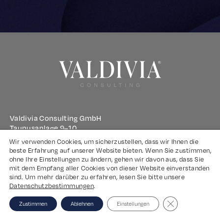
Valdivia Consulting GmbH
Taunusanlage 9–10
60329 Frankfurt am Main
Wir verwenden Cookies, um sicherzustellen, dass wir Ihnen die
beste Erfahrung auf unserer Website bieten. Wenn Sie zustimmen,
ohne Ihre Einstellungen zu ändern, gehen wir davon aus, dass Sie
Impressum
mit dem Empfang aller Cookies von dieser Website einverstanden
sind. Um mehr darüber zu erfahren, lesen Sie bitte unsere
Datenschutz
Datenschutzbestimmungen
.
Close GDPR Coo
Zustimmen
Ablehnen
Einstellungen