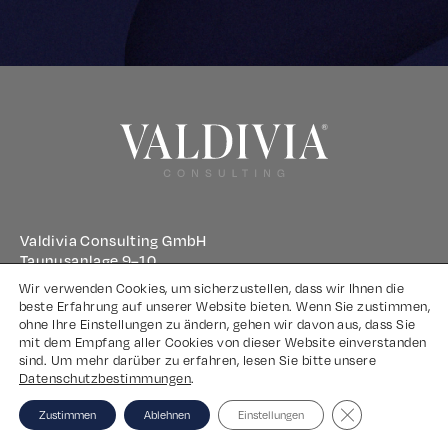
Valdivia Consulting GmbH
Taunusanlage 9–10
60329 Frankfurt am Main
Wir verwenden Cookies, um sicherzustellen, dass wir Ihnen die
beste Erfahrung auf unserer Website bieten. Wenn Sie zustimmen,
ohne Ihre Einstellungen zu ändern, gehen wir davon aus, dass Sie
Impressum
mit dem Empfang aller Cookies von dieser Website einverstanden
sind. Um mehr darüber zu erfahren, lesen Sie bitte unsere
Datenschutz
Datenschutzbestimmungen
.
Close GDPR Coo
Zustimmen
Ablehnen
Einstellungen