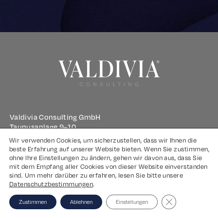
Valdivia Consulting GmbH
Taunusanlage 9–10
60329 Frankfurt am Main
Wir verwenden Cookies, um sicherzustellen, dass wir Ihnen die
beste Erfahrung auf unserer Website bieten. Wenn Sie zustimmen,
ohne Ihre Einstellungen zu ändern, gehen wir davon aus, dass Sie
Impressum
mit dem Empfang aller Cookies von dieser Website einverstanden
sind. Um mehr darüber zu erfahren, lesen Sie bitte unsere
Datenschutz
Datenschutzbestimmungen
.
Close GDPR Coo
Zustimmen
Ablehnen
Einstellungen