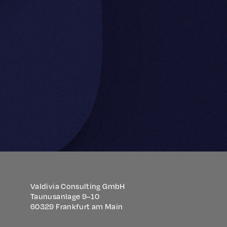
Valdivia Consulting GmbH
Taunusanlage 9–10
60329 Frankfurt am Main