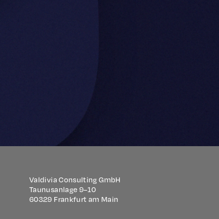
Valdivia Consulting GmbH
Taunusanlage 9–10
60329 Frankfurt am Main