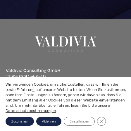
Valdivia Consulting GmbH
Taunusanlage 9–10
60329 Frankfurt am Main
Wir verwenden Cookies, um sicherzustellen, dass wir Ihnen die
beste Erfahrung auf unserer Website bieten. Wenn Sie zustimmen,
ohne Ihre Einstellungen zu ändern, gehen wir davon aus, dass Sie
Impressum
mit dem Empfang aller Cookies von dieser Website einverstanden
sind. Um mehr darüber zu erfahren, lesen Sie bitte unsere
Datenschutz
Datenschutzbestimmungen
.
Close GDPR Coo
Zustimmen
Ablehnen
Einstellungen