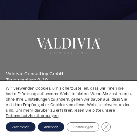
Valdivia Consulting GmbH
Taunusanlage 9–10
60329 Frankfurt am Main
Wir verwenden Cookies, um sicherzustellen, dass wir Ihnen die
beste Erfahrung auf unserer Website bieten. Wenn Sie zustimmen,
ohne Ihre Einstellungen zu ändern, gehen wir davon aus, dass Sie
Impressum
mit dem Empfang aller Cookies von dieser Website einverstanden
sind. Um mehr darüber zu erfahren, lesen Sie bitte unsere
Datenschutz
Datenschutzbestimmungen
.
Close GDPR Coo
Zustimmen
Ablehnen
Einstellungen