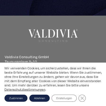
Valdivia Consulting GmbH
Taunusanlage 9–10
60329 Frankfurt am Main
Wir verwenden Cookies, um sicherzustellen, dass wir Ihnen die
beste Erfahrung auf unserer Website bieten. Wenn Sie zustimmen,
ohne Ihre Einstellungen zu ändern, gehen wir davon aus, dass Sie
Impressum
mit dem Empfang aller Cookies von dieser Website einverstanden
sind. Um mehr darüber zu erfahren, lesen Sie bitte unsere
Datenschutz
Datenschutzbestimmungen
.
Close GDPR Coo
Zustimmen
Ablehnen
Einstellungen