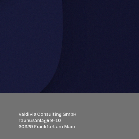
Valdivia Consulting GmbH
Taunusanlage 9–10
60329 Frankfurt am Main