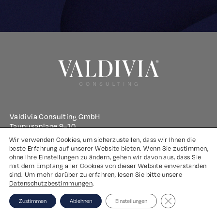
Valdivia Consulting GmbH
Taunusanlage 9–10
60329 Frankfurt am Main
Wir verwenden Cookies, um sicherzustellen, dass wir Ihnen die
beste Erfahrung auf unserer Website bieten. Wenn Sie zustimmen,
ohne Ihre Einstellungen zu ändern, gehen wir davon aus, dass Sie
Impressum
mit dem Empfang aller Cookies von dieser Website einverstanden
sind. Um mehr darüber zu erfahren, lesen Sie bitte unsere
Datenschutz
Datenschutzbestimmungen
.
Close GDPR Coo
Zustimmen
Ablehnen
Einstellungen