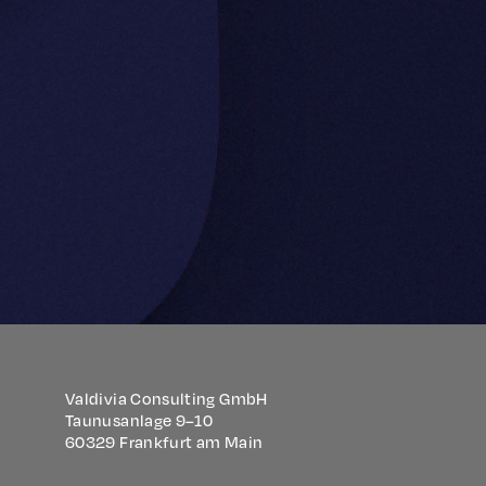
Valdivia Consulting GmbH
Taunusanlage 9–10
60329 Frankfurt am Main