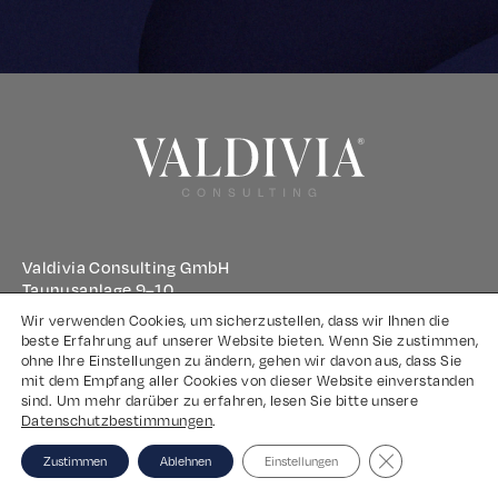
Valdivia Consulting GmbH
Taunusanlage 9–10
60329 Frankfurt am Main
Wir verwenden Cookies, um sicherzustellen, dass wir Ihnen die
beste Erfahrung auf unserer Website bieten. Wenn Sie zustimmen,
ohne Ihre Einstellungen zu ändern, gehen wir davon aus, dass Sie
Impressum
mit dem Empfang aller Cookies von dieser Website einverstanden
sind. Um mehr darüber zu erfahren, lesen Sie bitte unsere
Datenschutz
Datenschutzbestimmungen
.
Close GDPR Coo
Zustimmen
Ablehnen
Einstellungen