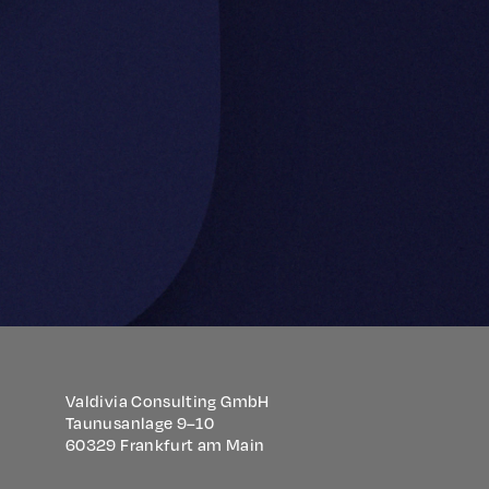
Valdivia Consulting GmbH
Taunusanlage 9–10
60329 Frankfurt am Main