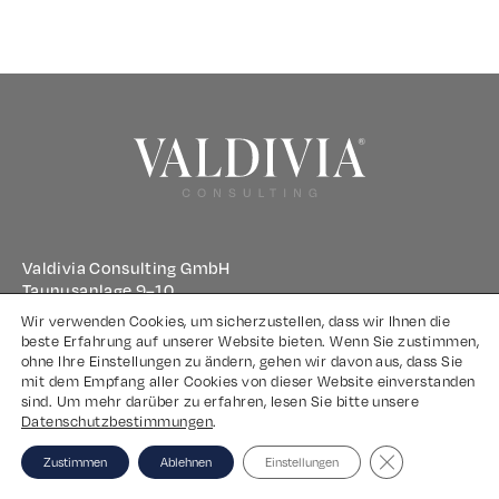
Valdivia Consulting GmbH
Taunusanlage 9–10
60329 Frankfurt am Main
Wir verwenden Cookies, um sicherzustellen, dass wir Ihnen die
beste Erfahrung auf unserer Website bieten. Wenn Sie zustimmen,
ohne Ihre Einstellungen zu ändern, gehen wir davon aus, dass Sie
Impressum
mit dem Empfang aller Cookies von dieser Website einverstanden
sind. Um mehr darüber zu erfahren, lesen Sie bitte unsere
Datenschutz
Datenschutzbestimmungen
.
Close GDPR Coo
Zustimmen
Ablehnen
Einstellungen