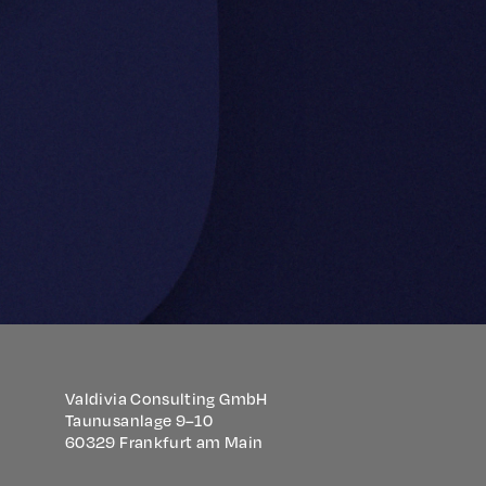
Valdivia Consulting GmbH
Taunusanlage 9–10
60329 Frankfurt am Main