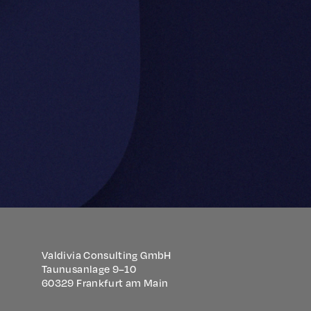
Valdivia Consulting GmbH
Taunusanlage 9–10
60329 Frankfurt am Main