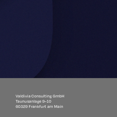
Valdivia Consulting GmbH
Taunusanlage 9–10
60329 Frankfurt am Main