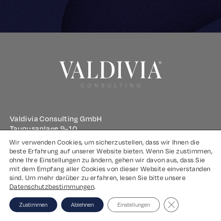
Valdivia Consulting GmbH
Taunusanlage 9–10
60329 Frankfurt am Main
Wir verwenden Cookies, um sicherzustellen, dass wir Ihnen die
beste Erfahrung auf unserer Website bieten. Wenn Sie zustimmen,
ohne Ihre Einstellungen zu ändern, gehen wir davon aus, dass Sie
Impressum
mit dem Empfang aller Cookies von dieser Website einverstanden
sind. Um mehr darüber zu erfahren, lesen Sie bitte unsere
Datenschutz
Datenschutzbestimmungen
.
Close GDPR Coo
Zustimmen
Ablehnen
Einstellungen