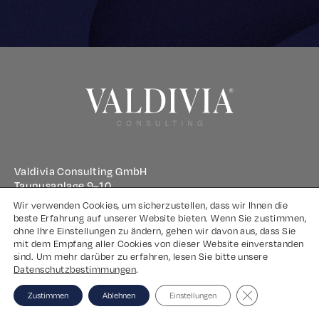
Valdivia Consulting GmbH
Taunusanlage 9–10
60329 Frankfurt am Main
Wir verwenden Cookies, um sicherzustellen, dass wir Ihnen die
beste Erfahrung auf unserer Website bieten. Wenn Sie zustimmen,
ohne Ihre Einstellungen zu ändern, gehen wir davon aus, dass Sie
Impressum
mit dem Empfang aller Cookies von dieser Website einverstanden
sind. Um mehr darüber zu erfahren, lesen Sie bitte unsere
Datenschutz
Datenschutzbestimmungen
.
Close GDPR Coo
Zustimmen
Ablehnen
Einstellungen