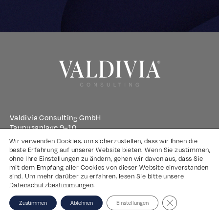
Valdivia Consulting GmbH
Taunusanlage 9–10
60329 Frankfurt am Main
Wir verwenden Cookies, um sicherzustellen, dass wir Ihnen die
beste Erfahrung auf unserer Website bieten. Wenn Sie zustimmen,
ohne Ihre Einstellungen zu ändern, gehen wir davon aus, dass Sie
Impressum
mit dem Empfang aller Cookies von dieser Website einverstanden
sind. Um mehr darüber zu erfahren, lesen Sie bitte unsere
Datenschutz
Datenschutzbestimmungen
.
Close GDPR Coo
Zustimmen
Ablehnen
Einstellungen