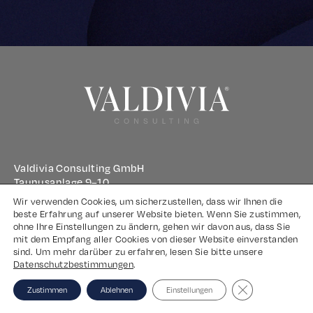
Valdivia Consulting GmbH
Taunusanlage 9–10
60329 Frankfurt am Main
Wir verwenden Cookies, um sicherzustellen, dass wir Ihnen die
beste Erfahrung auf unserer Website bieten. Wenn Sie zustimmen,
ohne Ihre Einstellungen zu ändern, gehen wir davon aus, dass Sie
Impressum
mit dem Empfang aller Cookies von dieser Website einverstanden
sind. Um mehr darüber zu erfahren, lesen Sie bitte unsere
Datenschutz
Datenschutzbestimmungen
.
Close GDPR Coo
Zustimmen
Ablehnen
Einstellungen