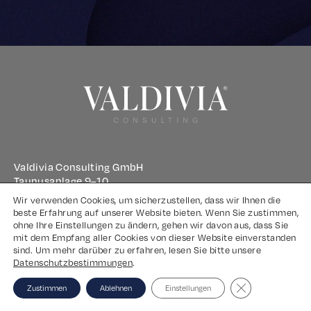
Valdivia Consulting GmbH
Taunusanlage 9–10
60329 Frankfurt am Main
Wir verwenden Cookies, um sicherzustellen, dass wir Ihnen die
beste Erfahrung auf unserer Website bieten. Wenn Sie zustimmen,
ohne Ihre Einstellungen zu ändern, gehen wir davon aus, dass Sie
Impressum
mit dem Empfang aller Cookies von dieser Website einverstanden
sind. Um mehr darüber zu erfahren, lesen Sie bitte unsere
Datenschutz
Datenschutzbestimmungen
.
Close GDPR Coo
Zustimmen
Ablehnen
Einstellungen