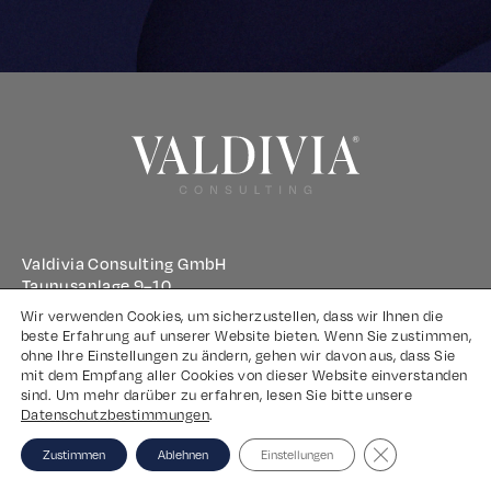
Valdivia Consulting GmbH
Taunusanlage 9–10
60329 Frankfurt am Main
Wir verwenden Cookies, um sicherzustellen, dass wir Ihnen die
beste Erfahrung auf unserer Website bieten. Wenn Sie zustimmen,
ohne Ihre Einstellungen zu ändern, gehen wir davon aus, dass Sie
Impressum
mit dem Empfang aller Cookies von dieser Website einverstanden
sind. Um mehr darüber zu erfahren, lesen Sie bitte unsere
Datenschutz
Datenschutzbestimmungen
.
Close GDPR Coo
Zustimmen
Ablehnen
Einstellungen