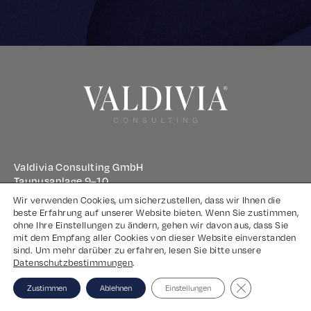
Valdivia Consulting GmbH
Taunusanlage 9–10
60329 Frankfurt am Main
Wir verwenden Cookies, um sicherzustellen, dass wir Ihnen die
beste Erfahrung auf unserer Website bieten. Wenn Sie zustimmen,
ohne Ihre Einstellungen zu ändern, gehen wir davon aus, dass Sie
Impressum
mit dem Empfang aller Cookies von dieser Website einverstanden
sind. Um mehr darüber zu erfahren, lesen Sie bitte unsere
Datenschutz
Datenschutzbestimmungen
.
Close GDPR Coo
Zustimmen
Ablehnen
Einstellungen