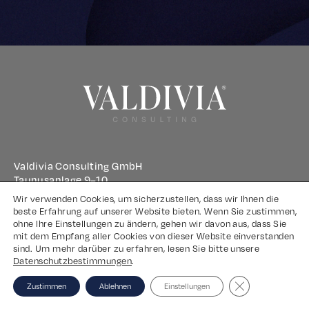
Valdivia Consulting GmbH
Taunusanlage 9–10
60329 Frankfurt am Main
Wir verwenden Cookies, um sicherzustellen, dass wir Ihnen die
beste Erfahrung auf unserer Website bieten. Wenn Sie zustimmen,
ohne Ihre Einstellungen zu ändern, gehen wir davon aus, dass Sie
Impressum
mit dem Empfang aller Cookies von dieser Website einverstanden
sind. Um mehr darüber zu erfahren, lesen Sie bitte unsere
Datenschutz
Datenschutzbestimmungen
.
Close GDPR Coo
Zustimmen
Ablehnen
Einstellungen