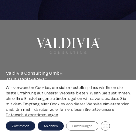
Valdivia Consulting GmbH
Taunusanlage 9–10
60329 Frankfurt am Main
Wir verwenden Cookies, um sicherzustellen, dass wir Ihnen die
beste Erfahrung auf unserer Website bieten. Wenn Sie zustimmen,
ohne Ihre Einstellungen zu ändern, gehen wir davon aus, dass Sie
Impressum
mit dem Empfang aller Cookies von dieser Website einverstanden
sind. Um mehr darüber zu erfahren, lesen Sie bitte unsere
Datenschutz
Datenschutzbestimmungen
.
Close GDPR Coo
Zustimmen
Ablehnen
Einstellungen