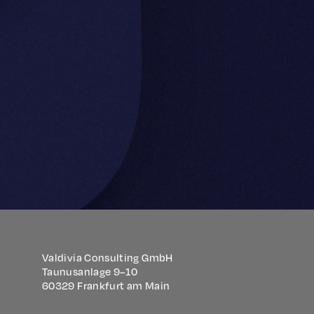
Valdivia Consulting GmbH
Taunusanlage 9–10
60329 Frankfurt am Main