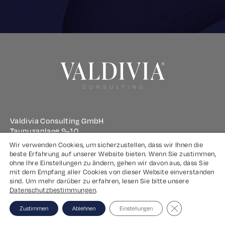
Valdivia Consulting GmbH
Taunusanlage 9–10
60329 Frankfurt am Main
Wir verwenden Cookies, um sicherzustellen, dass wir Ihnen die
beste Erfahrung auf unserer Website bieten. Wenn Sie zustimmen,
ohne Ihre Einstellungen zu ändern, gehen wir davon aus, dass Sie
Impressum
mit dem Empfang aller Cookies von dieser Website einverstanden
sind. Um mehr darüber zu erfahren, lesen Sie bitte unsere
Datenschutz
Datenschutzbestimmungen
.
Close GDPR Coo
Zustimmen
Ablehnen
Einstellungen