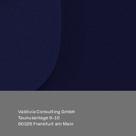
Valdivia Consulting GmbH
Taunusanlage 9–10
60329 Frankfurt am Main